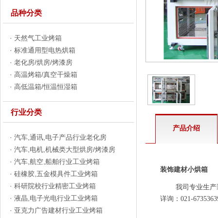
品种分类
·
天然气工业烤箱
·
标准通用型电热烘箱
·
老化房/烘房/烤漆房
·
高温烤箱/真空干燥箱
·
高低温箱/恒温恒湿箱
行业分类
产品介绍
·
汽车,通讯,电子产品行业老化房
·
汽车,电机,机械类大型烘房/烤漆房
·
汽车,航空,船舶行业工业烤箱
装饰建材小烘箱
·
硅橡胶,五金模具件工业烤箱
·
科研院校行业精密工业烤箱
我司专业生产装饰
·
液晶,电子光电行业工业烤箱
详询：
021-673
·
亚克力广告建材行业工业烤箱