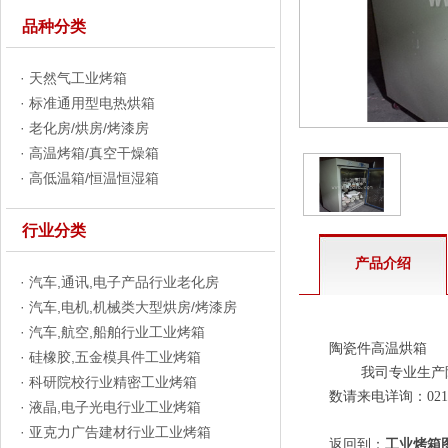
品种分类
·
天然气工业烤箱
·
标准通用型电热烘箱
·
老化房/烘房/烤漆房
·
高温烤箱/真空干燥箱
·
高低温箱/恒温恒湿箱
行业分类
产品介绍
·
汽车,通讯,电子产品行业老化房
·
汽车,电机,机械类大型烘房/烤漆房
·
汽车,航空,船舶行业工业烤箱
陶瓷件高温烘箱
·
硅橡胶,五金模具件工业烤箱
我司专业生产陶瓷
·
科研院校行业精密工业烤箱
数请来电详询：021-67
·
液晶,电子光电行业工业烤箱
·
亚克力广告建材行业工业烤箱
返回到：
工业烤箱