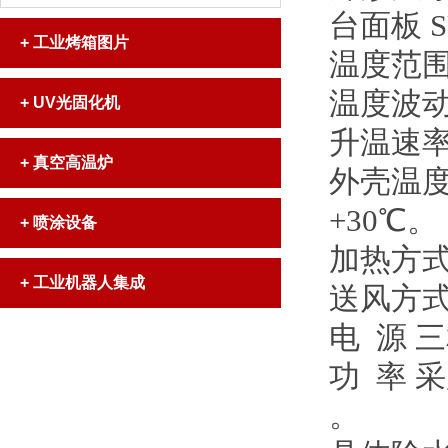
台面板 S
+
工业烤箱图片
温度范围
温度波动
+
UV光固化机
升温速率 
+
真空高温炉
外壳温度
+30℃。
+
喷涂设备
加热方式
+
工业机器人集成
送风方式
电 源 
功 率 采
。