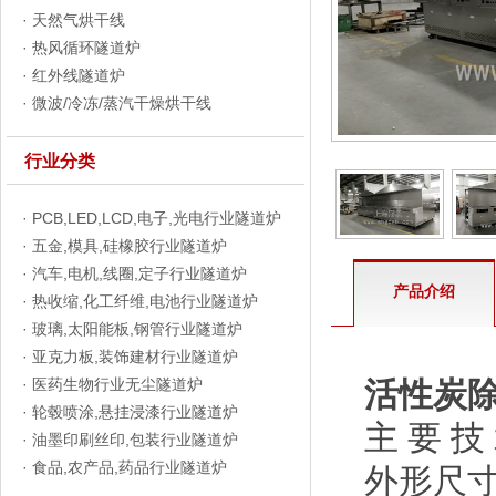
·
天然气烘干线
·
热风循环隧道炉
·
红外线隧道炉
·
微波/冷冻/蒸汽干燥烘干线
行业分类
·
PCB,LED,LCD,电子,光电行业隧道炉
·
五金,模具,硅橡胶行业隧道炉
·
汽车,电机,线圈,定子行业隧道炉
产品介绍
·
热收缩,化工纤维,电池行业隧道炉
·
玻璃,太阳能板,钢管行业隧道炉
·
亚克力板,装饰建材行业隧道炉
·
医药生物行业无尘隧道炉
活性炭
·
轮毂喷涂,悬挂浸漆行业隧道炉
主 要 技
·
油墨印刷丝印,包装行业隧道炉
·
食品,农产品,药品行业隧道炉
外形尺寸 