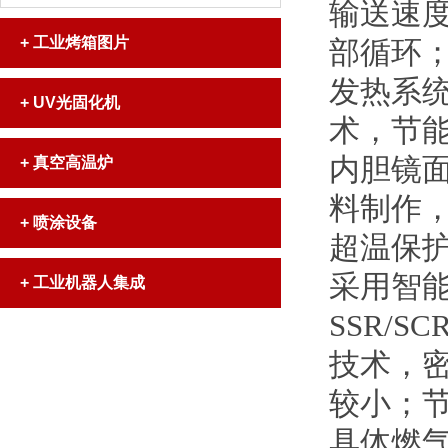
输送速度
+
工业烤箱图片
部循环
发热系
+
UV光固化机
术，节
内胆镜
+
真空高温炉
料制作
+
喷涂设备
超温保
采用智能
+
工业机器人集成
SSR/
技术，
较小；
具体燃气