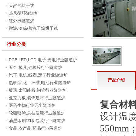
·
天然气烘干线
·
热风循环隧道炉
·
红外线隧道炉
·
微波/冷冻/蒸汽干燥烘干线
行业分类
·
PCB,LED,LCD,电子,光电行业隧道炉
·
五金,模具,硅橡胶行业隧道炉
·
汽车,电机,线圈,定子行业隧道炉
产品介绍
·
热收缩,化工纤维,电池行业隧道炉
·
玻璃,太阳能板,钢管行业隧道炉
·
亚克力板,装饰建材行业隧道炉
复合材
·
医药生物行业无尘隧道炉
·
轮毂喷涂,悬挂浸漆行业隧道炉
设计温度
·
油墨印刷丝印,包装行业隧道炉
550mm
·
食品,农产品,药品行业隧道炉